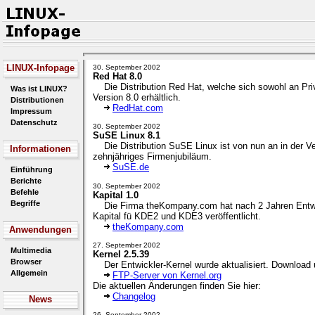
LINUX-Infopage
30. September 2002
Red Hat 8.0
Die Distribution Red Hat, welche sich sowohl an Priva
Was ist LINUX?
Version 8.0 erhältlich.
Distributionen
RedHat.com
Impressum
Datenschutz
30. September 2002
SuSE Linux 8.1
Die Distribution SuSE Linux ist von nun an in der Vers
Informationen
zehnjähriges Firmenjubiläum.
SuSE.de
Einführung
Berichte
30. September 2002
Befehle
Kapital 1.0
Begriffe
Die Firma theKompany.com hat nach 2 Jahren Entwic
Kapital fü KDE2 und KDE3 veröffentlicht.
theKompany.com
Anwendungen
27. September 2002
Multimedia
Kernel 2.5.39
Browser
Der Entwickler-Kernel wurde aktualisiert. Download 
Allgemein
FTP-Server von Kernel.org
Die aktuellen Änderungen finden Sie hier:
Changelog
News
26. September 2002