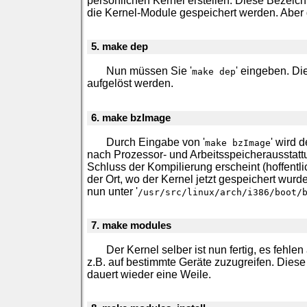
persönlichen Kernel erstellen. Diese Bezeic
die Kernel-Module gespeichert werden. Aber 
5. make dep
Nun müssen Sie '
' eingeben. Di
make dep
aufgelöst werden.
6. make bzImage
Durch Eingabe von '
' wird 
make bzImage
nach Prozessor- und Arbeitsspeicherausstat
Schluss der Kompilierung erscheint (hoffentl
der Ort, wo der Kernel jetzt gespeichert wu
nun unter '
/usr/src/linux/arch/i386/boot/
7. make modules
Der Kernel selber ist nun fertig, es fehle
z.B. auf bestimmte Geräte zuzugreifen. Diese
dauert wieder eine Weile.