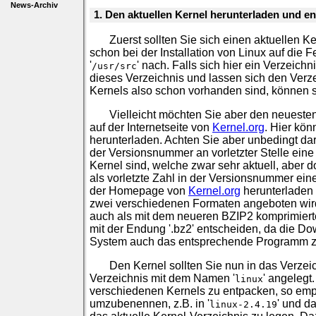
News-Archiv
1. Den aktuellen Kernel herunterladen und e
Zuerst sollten Sie sich einen aktuellen 
schon bei der Installation von Linux auf die 
'
' nach. Falls sich hier ein Verzeich
/usr/src
dieses Verzeichnis und lassen sich den Verz
Kernels also schon vorhanden sind, können si
Vielleicht möchten Sie aber den neuesten 
auf der Internetseite von
Kernel.org
. Hier kön
herunterladen. Achten Sie aber unbedingt dara
der Versionsnummer an vorletzter Stelle eine
Kernel sind, welche zwar sehr aktuell, aber d
als vorletzte Zahl in der Versionsnummer eine
der Homepage von
Kernel.org
herunterladen 
zwei verschiedenen Formaten angeboten wird
auch als mit dem neueren BZIP2 komprimierter
mit der Endung '.bz2' entscheiden, da die Do
System auch das entsprechende Programm zu
Den Kernel sollten Sie nun in das Verzeic
Verzeichnis mit dem Namen '
' angelegt
linux
verschiedenen Kernels zu entpacken, so empf
umzubenennen, z.B. in '
' und d
linux-2.4.19