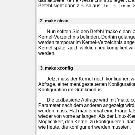
das aktuelle Kernel-Verzeichnis zu legen. Daz
Befehl sieht dann z.B. so aus: '
ln -s linux-2
2. make clean
Nun sollten Sie den Befehl 'make clean' 
Kernel-Verzeichnis befinden. Dorthin gelangen
werden temporär im Kernel-Verzeichnis angel
Kernel später auch wirklich neu kompiliert wi
werden.
3. make xconfig
Jetzt muss der Kernel noch konfiguriert 
Abfrage, einer menügesteuerten Konfigurati
Konfiguration im Grafikmodus.
Die textbasierte Abfrage wird mit 'make c
Parameter nach dem anderen angezeigt wird un
werden muss. Hat man einmal eine Frage fal
wieder von vorne anfangen. Als der Linux-Ker
Möglichkeit, den Kernel zu konfigurieren, da
wie heute, die konfiguriert werden mussten.