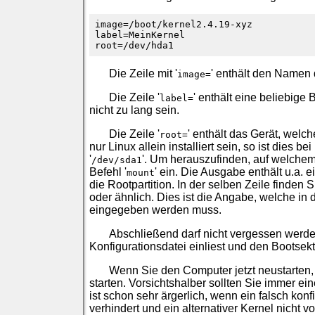
image=/boot/kernel2.4.19-xyz
label=MeinKernel
root=/dev/hda1
Die Zeile mit '
' enthält den Namen 
image=
Die Zeile '
' enthält eine beliebige
label=
nicht zu lang sein.
Die Zeile '
' enthält das Gerät, welc
root=
nur Linux allein installiert sein, so ist dies bei
'
'. Um herauszufinden, auf welchem 
/dev/sda1
Befehl '
' ein. Die Ausgabe enthält u.a. e
mount
die Rootpartition. In der selben Zeile finden
oder ähnlich. Dies ist die Angabe, welche in di
eingegeben werden muss.
Abschließend darf nicht vergessen werden
Konfigurationsdatei einliest und den Bootsekt
Wenn Sie den Computer jetzt neustarten, 
starten. Vorsichtshalber sollten Sie immer ein
ist schon sehr ärgerlich, wenn ein falsch kon
verhindert und ein alternativer Kernel nicht v