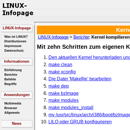
LINUX-Infopage
Kern
Was ist LINUX?
LINUX-Infopage
>
Berichte
:
Kernel kompilieren
Distributionen
Mit zehn Schritten zum eigenen K
Impressum
Datenschutz
Den aktuellen Kernel herunterladen un
Informationen
make clean
Einführung
make xconfig
Berichte
Die Datei 'Makefile' bearbeiten
Befehle
Begriffe
make dep
make bzImage
Anwendungen
make modules
Multimedia
make modules_install
Browser
Allgemein
mv /usr/src/linux/arch/i386/boot/bzImag
LILO oder GRUB konfigurieren
News