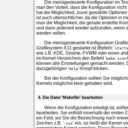
Die menügesteuerte Konfiguration im Text
man den Vorteil, dass die Konfiguration nicht 
hat die Möglichkeit, zuvor gewählte Optione
ist auch übersichtlicher, da die Optionen in
man die Möglichkeit, die gerade erstellte Ko
und dann jederzeit wieder aufzurufen, wenn
werden sollen.
Die menügesteuerte Konfiguration Grafi
Grafiksystem X11 gestartet ist (Befehl: '
start
wie z.B. KDE, Gnome, FVWM oder einen and
im Kernel-Verzeichnis den Befehl '
make xcon
können alle Einstellungen gemacht werden. D
dazugehörigen '
'-Knopf klicken.
Help
Bei der Konfiguration sollten Sie möglich
Kernels möglichst klein gehalten wird.
4. Die Datei 'Makefile' bearbeiten
Wenn die Konfiguration erledigt ist, sollte
bearbeiten. Sie enthält innerhalb der ersten
ein Feld, wo Sie die Bezeichnung noch erwei
Zeichen z.B. '
' ein, so heißt der Kernel v
-xyz