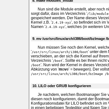
8. make modules_install
Nun sind die Module erstellt, aber noch ni
sorgt dafür, dass im Verzeichnis '
/lib/module
gespeichert werden. Der Name dieses Verzei
Kernel z.B. '
', so befindet sich im 
2.4.19-xyz
Namen '
', welches (in weiteren U
2.4.19-xyz
9. mv /usr/src/linux/arch/i386/boot/bzImage /
Nun müssen Sie noch den Kernel, welcher
'
' unter dem
/usr/src/linux/arch/i386/boot
verschieben, an der sich die Kernel auf Ihrem
Verzeichnis '
'. Sollte es bei Ihnen nicht
/boot
'. Nun wird der Kernel in dieses Verzei
/boot
Abkürzung von '
m
o
v
e' = bewegen). Der vollst
/usr/src/linux/arch/i386/boot/bzImage /b
10. LILO oder GRUB konfigurieren
Je nachdem, welchen Bootmanager Sie v
diesen noch konfigurieren, damit der Bootma
Konfigurationsdatei für LILO befindet sich im 
in einen beliebigen Texteditor und fügen Sie i