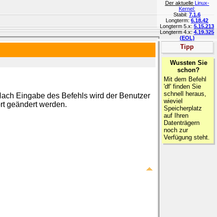
Der aktuelle
Linux-
Kernel:
Stabil:
7.1.6
Longterm:
6.18.42
Longterm 5.x:
5.15.213
Longterm 4.x:
4.19.325
(EOL)
Tipp
Wussten Sie
schon?
Mit dem Befehl
'df' finden Sie
schnell heraus,
ach Eingabe des Befehls wird der Benutzer
wieviel
rt geändert werden.
Speicherplatz
auf Ihren
Datenträgern
noch zur
Verfügung steht.