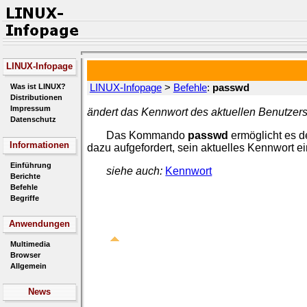
LINUX-Infopage
Was ist LINUX?
LINUX-Infopage
>
Befehle
:
passwd
Distributionen
Impressum
ändert das Kennwort des aktuellen Benutzer
Datenschutz
Das Kommando
passwd
ermöglicht es d
Informationen
dazu aufgefordert, sein aktuelles Kennwort 
Einführung
siehe auch:
Kennwort
Berichte
Befehle
Begriffe
Anwendungen
Multimedia
Browser
Allgemein
News