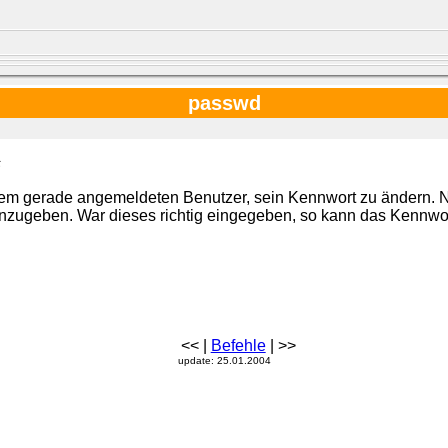
passwd
s
em gerade angemeldeten Benutzer, sein Kennwort zu ändern. N
einzugeben. War dieses richtig eingegeben, so kann das Kennwo
<< |
Befehle
| >>
update: 25.01.2004