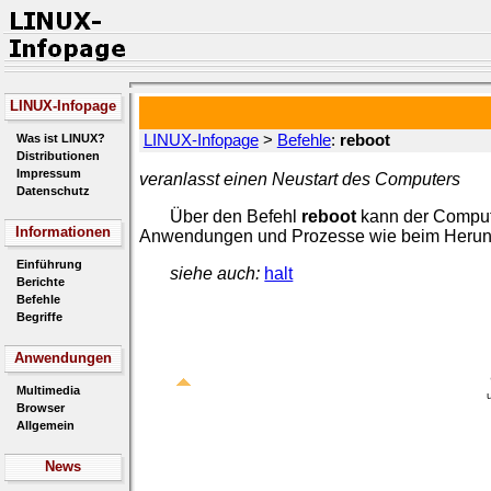
LINUX-Infopage
Was ist LINUX?
LINUX-Infopage
>
Befehle
:
reboot
Distributionen
Impressum
veranlasst einen Neustart des Computers
Datenschutz
Über den Befehl
reboot
kann der Compute
Informationen
Anwendungen und Prozesse wie beim Herunt
Einführung
siehe auch:
halt
Berichte
Befehle
Begriffe
Anwendungen
Multimedia
Browser
Allgemein
News