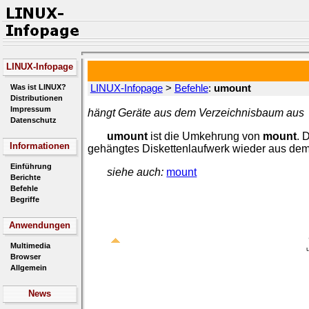
LINUX-Infopage
Was ist LINUX?
LINUX-Infopage
>
Befehle
:
umount
Distributionen
Impressum
hängt Geräte aus dem Verzeichnisbaum aus
Datenschutz
umount
ist die Umkehrung von
mount
. 
Informationen
gehängtes Diskettenlaufwerk wieder aus de
Einführung
siehe auch:
mount
Berichte
Befehle
Begriffe
Anwendungen
Multimedia
Browser
Allgemein
News